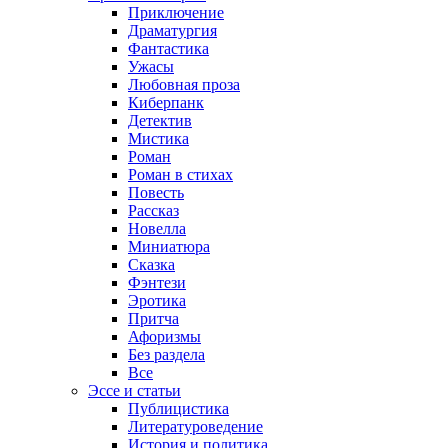
Приключение
Драматургия
Фантастика
Ужасы
Любовная проза
Киберпанк
Детектив
Мистика
Роман
Роман в стихах
Повесть
Рассказ
Новелла
Миниатюра
Сказка
Фэнтези
Эротика
Притча
Афоризмы
Без раздела
Все
Эссе и статьи
Публицистика
Литературоведение
История и политика