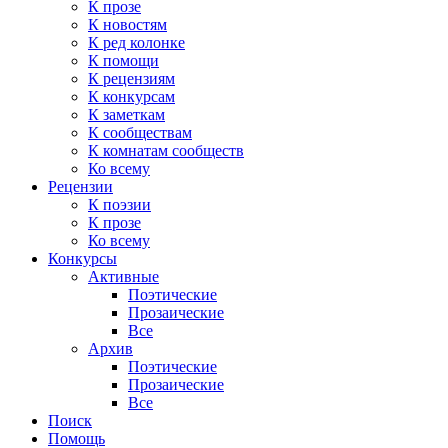
К прозе
К новостям
К ред колонке
К помощи
К рецензиям
К конкурсам
К заметкам
К сообществам
К комнатам сообществ
Ко всему
Рецензии
К поэзии
К прозе
Ко всему
Конкурсы
Активные
Поэтические
Прозаические
Все
Архив
Поэтические
Прозаические
Все
Поиск
Помощь