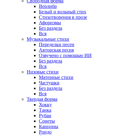
Свободная форма
Верлибр
Белый и вольный стих
Стихотворения в прозе
Афоризмы
Без раздела
Вся
Музыкальные стихи
Переделки песен
Авторская песня
Озвучено с помощью ИИ
Без раздела
Вся
Низовые стихи
Матерные стихи
Частушки
Без раздела
Вся
Твердая форма
Хокку
Танка
Рубаи
Сонеты
Канцоны
Рондо