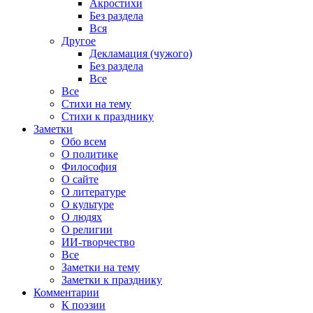
Акростихи
Без раздела
Вся
Другое
Декламация (чужого)
Без раздела
Все
Все
Стихи на тему
Стихи к празднику
Заметки
Обо всем
О политике
Философия
О сайте
О литературе
О культуре
О людях
О религии
ИИ-творчество
Все
Заметки на тему
Заметки к празднику
Комментарии
К поэзии