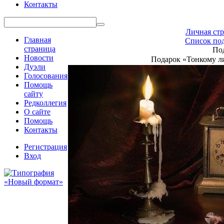
Контакты
Личная стр
Главная
Список под
страница
По
Новости
Подарок «Тонкому ли
Дуэли
Голосования
Помощь
сайту
Редколлегия
О сайте
Помощь
Контакты
Регистрация
Вход