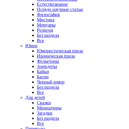
Естествознание
Псевдо научные статьи
Философия
Мистика
Мемуары
Религия
Без раздела
Все
Юмор
Юмористическая проза
Ироническая проза
Фельетоны
Анекдоты
Байки
Басни
Черный юмор
Без раздела
Все
Для детей
Сказки
Миниатюры
Загадки
Без раздела
Все
Переводы