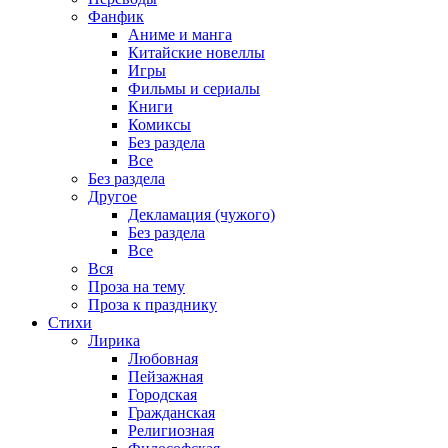
Фанфик
Аниме и манга
Китайские новеллы
Игры
Фильмы и сериалы
Книги
Комиксы
Без раздела
Все
Без раздела
Другое
Декламация (чужого)
Без раздела
Все
Вся
Проза на тему
Проза к празднику
Стихи
Лирика
Любовная
Пейзажная
Городская
Гражданская
Религиозная