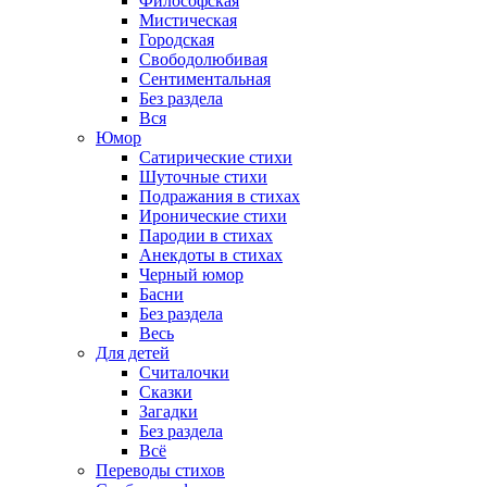
Философская
Мистическая
Городская
Свободолюбивая
Сентиментальная
Без раздела
Вся
Юмор
Сатирические стихи
Шуточные стихи
Подражания в стихах
Иронические стихи
Пародии в стихах
Анекдоты в стихах
Черный юмор
Басни
Без раздела
Весь
Для детей
Считалочки
Сказки
Загадки
Без раздела
Всё
Переводы стихов