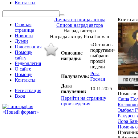
Контакты
Личная страница автора
Книга ав
Главная
Список наград автора
страница
Награда автора
Новости
Награда автору Роза Госман
Дуэли
«Остались
Голосования
подругами»
Помощь
Описание
выбрано
сайту
награды:
прозой
Редколлегия
недели
О сайте
Роза
Помощь
Получатель:
Госман
Контакты
Дата
10.11.2025
Регистрация
получения:
Помогли 
Вход
Перейти на страницу
Саша По
произведения
Колоколо
Эмбрел 
Ракурсы 
Лора Баз
Помочь с
Праздни
6 Август