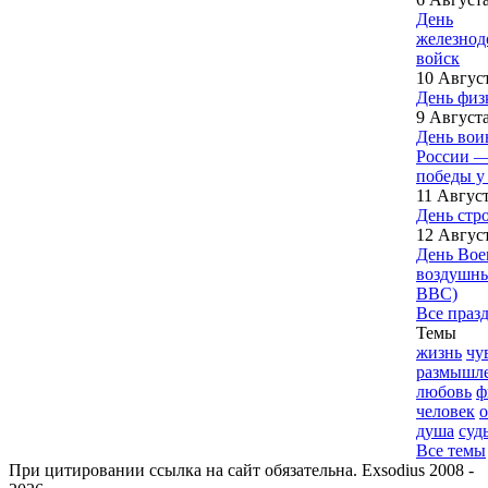
День
железно
войск
10 Авгус
День физ
9 Август
День вои
России —
победы у
11 Авгус
День стр
12 Авгус
День Вое
воздушны
ВВС)
Все праз
Темы
жизнь
чу
размышл
любовь
ф
человек
душа
суд
Все темы
При цитировании ссылка на сайт обязательна. Exsodius 2008 -