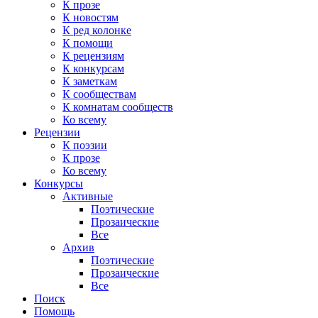
К прозе
К новостям
К ред колонке
К помощи
К рецензиям
К конкурсам
К заметкам
К сообществам
К комнатам сообществ
Ко всему
Рецензии
К поэзии
К прозе
Ко всему
Конкурсы
Активные
Поэтические
Прозаические
Все
Архив
Поэтические
Прозаические
Все
Поиск
Помощь