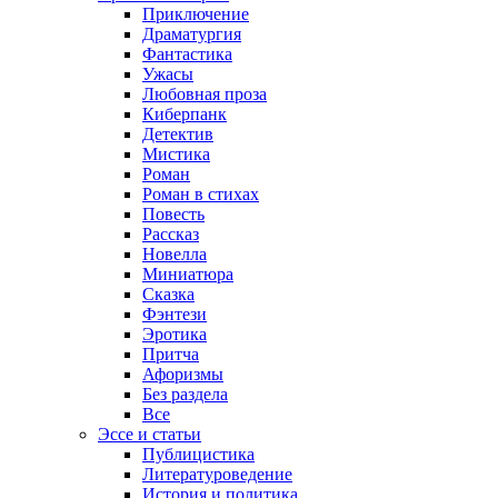
Приключение
Драматургия
Фантастика
Ужасы
Любовная проза
Киберпанк
Детектив
Мистика
Роман
Роман в стихах
Повесть
Рассказ
Новелла
Миниатюра
Сказка
Фэнтези
Эротика
Притча
Афоризмы
Без раздела
Все
Эссе и статьи
Публицистика
Литературоведение
История и политика