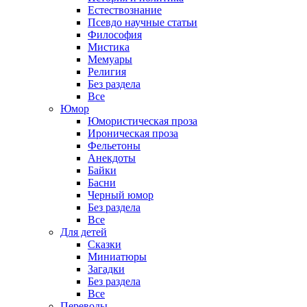
Естествознание
Псевдо научные статьи
Философия
Мистика
Мемуары
Религия
Без раздела
Все
Юмор
Юмористическая проза
Ироническая проза
Фельетоны
Анекдоты
Байки
Басни
Черный юмор
Без раздела
Все
Для детей
Сказки
Миниатюры
Загадки
Без раздела
Все
Переводы