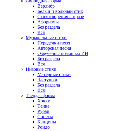
Свободная форма
Верлибр
Белый и вольный стих
Стихотворения в прозе
Афоризмы
Без раздела
Вся
Музыкальные стихи
Переделки песен
Авторская песня
Озвучено с помощью ИИ
Без раздела
Вся
Низовые стихи
Матерные стихи
Частушки
Без раздела
Вся
Твердая форма
Хокку
Танка
Рубаи
Сонеты
Канцоны
Рондо