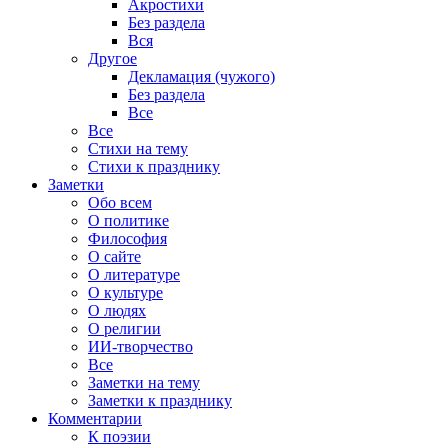
Акростихи
Без раздела
Вся
Другое
Декламация (чужого)
Без раздела
Все
Все
Стихи на тему
Стихи к празднику
Заметки
Обо всем
О политике
Философия
О сайте
О литературе
О культуре
О людях
О религии
ИИ-творчество
Все
Заметки на тему
Заметки к празднику
Комментарии
К поэзии