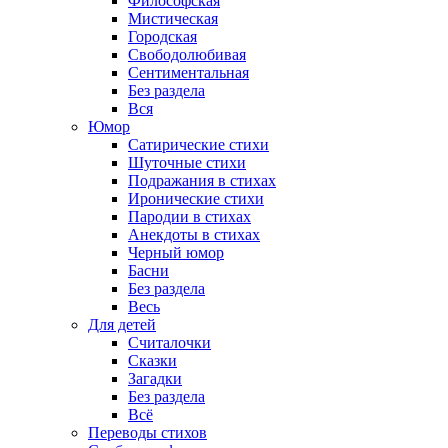
Философская
Мистическая
Городская
Свободолюбивая
Сентиментальная
Без раздела
Вся
Юмор
Сатирические стихи
Шуточные стихи
Подражания в стихах
Иронические стихи
Пародии в стихах
Анекдоты в стихах
Черный юмор
Басни
Без раздела
Весь
Для детей
Считалочки
Сказки
Загадки
Без раздела
Всё
Переводы стихов