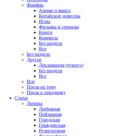
Фанфик
Аниме и манга
Китайские новеллы
Игры
Фильмы и сериалы
Книги
Комиксы
Без раздела
Все
Без раздела
Другое
Декламация (чужого)
Без раздела
Все
Вся
Проза на тему
Проза к празднику
Стихи
Лирика
Любовная
Пейзажная
Городская
Гражданская
Религиозная