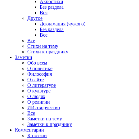
Акростихи
Без раздела
Вся
Другое
Декламация (чужого)
Без раздела
Все
Все
Стихи на тему
Стихи к празднику
Заметки
Обо всем
О политике
Философия
О сайте
О литературе
О культуре
О людях
О религии
ИИ-творчество
Все
Заметки на тему
Заметки к празднику
Комментарии
К поэзии