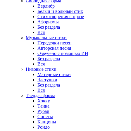
Свободная форма
Верлибр
Белый и вольный стих
Стихотворения в прозе
Афоризмы
Без раздела
Вся
Музыкальные стихи
Переделки песен
Авторская песня
Озвучено с помощью ИИ
Без раздела
Вся
Низовые стихи
Матерные стихи
Частушки
Без раздела
Вся
Твердая форма
Хокку
Танка
Рубаи
Сонеты
Канцоны
Рондо