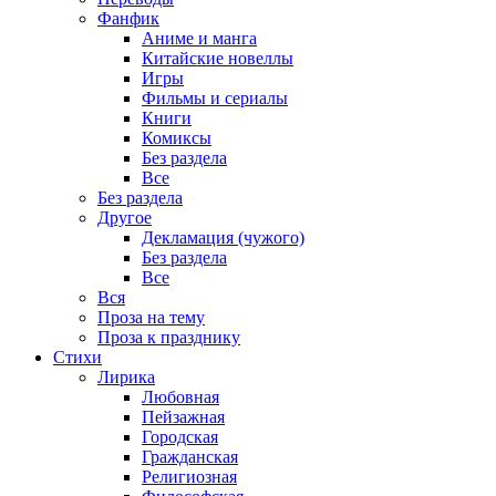
Фанфик
Аниме и манга
Китайские новеллы
Игры
Фильмы и сериалы
Книги
Комиксы
Без раздела
Все
Без раздела
Другое
Декламация (чужого)
Без раздела
Все
Вся
Проза на тему
Проза к празднику
Стихи
Лирика
Любовная
Пейзажная
Городская
Гражданская
Религиозная