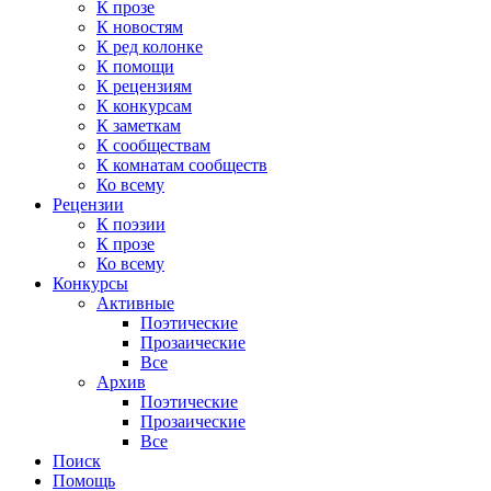
К прозе
К новостям
К ред колонке
К помощи
К рецензиям
К конкурсам
К заметкам
К сообществам
К комнатам сообществ
Ко всему
Рецензии
К поэзии
К прозе
Ко всему
Конкурсы
Активные
Поэтические
Прозаические
Все
Архив
Поэтические
Прозаические
Все
Поиск
Помощь