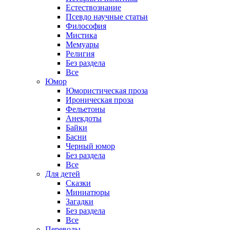
Естествознание
Псевдо научные статьи
Философия
Мистика
Мемуары
Религия
Без раздела
Все
Юмор
Юмористическая проза
Ироническая проза
Фельетоны
Анекдоты
Байки
Басни
Черный юмор
Без раздела
Все
Для детей
Сказки
Миниатюры
Загадки
Без раздела
Все
Переводы