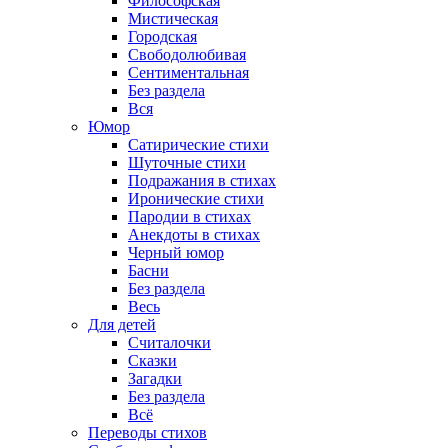
Философская
Мистическая
Городская
Свободолюбивая
Сентиментальная
Без раздела
Вся
Юмор
Сатирические стихи
Шуточные стихи
Подражания в стихах
Иронические стихи
Пародии в стихах
Анекдоты в стихах
Черный юмор
Басни
Без раздела
Весь
Для детей
Считалочки
Сказки
Загадки
Без раздела
Всё
Переводы стихов