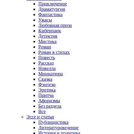
Приключение
Драматургия
Фантастика
Ужасы
Любовная проза
Киберпанк
Детектив
Мистика
Роман
Роман в стихах
Повесть
Рассказ
Новелла
Миниатюра
Сказка
Фэнтези
Эротика
Притча
Афоризмы
Без раздела
Все
Эссе и статьи
Публицистика
Литературоведение
История и политика